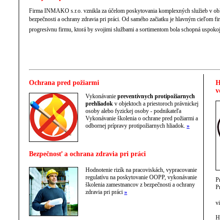
Firma INMAKO s.r.o. vznikla za účelom poskytovania komplexných služieb v obla
bezpečnosti a ochrany zdravia pri práci. Od samého začiatku je hlavným cieľom 
progresívnu firmu, ktorá by svojimi službami a sortimentom bola schopná uspokoji
Ochrana pred požiarmi
H
v
Vykonávanie
preventívnych protipožiarnych
prehliadok
v objektoch a priestoroch právnickej
osoby alebo fyzickej osoby - podnikateľa
Vykonávanie školenia o ochrane pred požiarmi a
odbornej prípravy protipožiarnych hliadok.
»
Bezpečnosť a ochrana zdravia pri práci
Hodnotenie rizík na pracoviskách, vypracovanie
regulatívu na poskytovanie OOPP, vykonávanie
P
školenia zamestnancov z bezpečnosti a ochrany
P
zdravia pri práci
»
vi
H