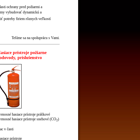
sti ochrany pred požiarmi a
firmy vybudovať dynamickú a
ť potreby firiem rôznych veľkostí
Tešíme sa na spoluprácu s Vami.
asiace prístroje požiarne
odovody, príslušenstvo
renosné hasiace prístroje práškové
renosné hasiace prístroje snehové (CO
)
2
ac v časti
asiace prístroje