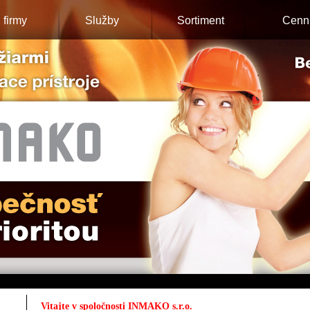
l firmy
Služby
Sortiment
Cenn
Vitajte v spoločnosti INMAKO s.r.o.